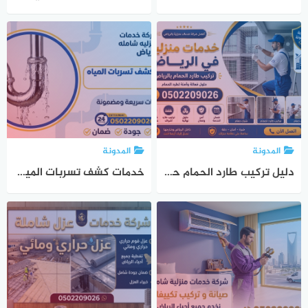
المدونة
المدونة
دليل تركيب طارد الحمام حي الملقا في الرياض | اتصل الآن 0502209026
خدمات كشف تسربات المياه حي الياسمين بالرياض | صقر المملكة 0502209026