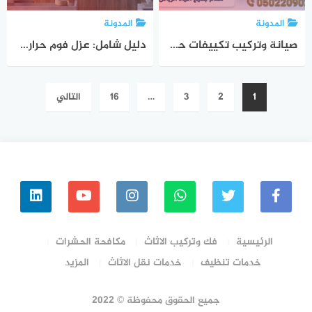
المدونة
المدونة
صيانة وتركيب تكييفات حي الروضة بالرياض | صقر المملكة 0502209026
دليل شامل: عزل فوم حراري ومائي حي الرمال بالرياض | صقر المملكة 0502209026
تعدد
1
2
3
…
16
التالي
صفحات
المقالات
الرئيسية
فك وتركيب الاثاث
مكافحة الحشرات
خدمات تنظيف
خدمات نقل الاثاث
المزيد
جميع الحقوق محفوظة © 2022