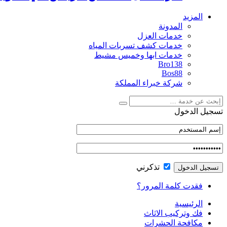
المزيد
المدونة
خدمات العزل
خدمات كشف تسربات المياه
خدمات ابها وخميس مشيط
Bro138
Bos88
شركة خبراء المملكة
تسجيل الدخول
تذكرني
فقدت كلمة المرور؟
الرئيسية
فك وتركيب الاثاث
مكافحة الحشرات