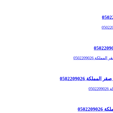
لكة 0502209026
05022