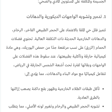
الجسيمة والمكلفة على المستويين المادي والصحي:
1. تدمير وتشويه الواجهات الديكورية والدهانات
تتميز فلل حي الملقا بالاعتماد على الحجر الطبيعي الفاخر، الرخام،
والدهانات الخارجية الحديثة ذات التكلفة العالية. تحتوي فضلات
الحمام (الزرق) على نسب مرتفعة جدًا من حمض اليوريك، وهي مادة
كيميائية حارقة وتآكلية بطبيعتها، عند سقوط هذه الفضلات على
الواجهات وبقائها لفترة تحت أشعة الشمس الحارقة في الرياض،
تتفاعل كيميائيًا مع مواد البناء والدهانات، مما يؤدي إلى:
تآكل طبقات الطلاء الخارجية وظهور بقع داكنة يصعب إزالتها
بالطرق العادية.
تشويه الحجر الطبيعي والرخام وتغيير لونه الأصلي، مما يتطلب