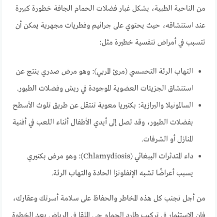
من الناحية الطبية، يشكل غبار فضلات الحمام الجافة خطورة كبيرة
عند استنشاقه، حيث يحتوي على جراثيم وفطريات مجهرية يمكن أن
تتسبب في أمراض تنفسية خطيرة مثل:
التهاب الرئة التحسسي (مرئ المربي): وهو مرض صدري ينتج عن
استنشاق الجزيئات العضوية الموجودة في ريش وفضلات الطيور.
السالمونيلا والبرازية: بكتيريا معوية تنتقل عن طريق تلوث الأسطح
بفضلات الطيور، وقد تصل إلى أيدي الأطفال أثناء اللعب في أفنية
المنازل أو الشرفات.
داء المتدثرات الببغائي (Chlamydiosis): وهو مرض بكتيري
يسبب أعراضًا تشبه الإنفلونزا الحادة والتهاب الرئة.
من أجل تجنب كل هذه المخاطر والحفاظ على سلامة أسرتك وعقارك،
فإن الاستثمار في تركيب طارد الحمام حي الملقا في الرياض يعد الخطوة