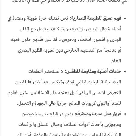
التي تجعلنا الخيار الأول لـ تركيب طارد الحمام حي الملقا في الرياض:
فهم عميق للطبيعة المعمارية:
نحن نمتلك خبرة طويلة وممتدة في
أحياء شمال الرياض، ونعرف جيدًا كيف نتعامل مع الفلل
المودرن والقصور الفخمة، ونحرص دائمًا على تقديم حلول خفية
أو مدمجة مع التصميم الخارجي دون تشويه المظهر البصري
العام.
خامات أصلية ومقاومة للطقس:
لا نستخدم الخامات
البلاستيكية الرخيصة التي تجف وتتكسر بعد أشهر قليلة من
التعرض لشمس الرياض؛ بل نعتمد على الاستانلس ستيل المقاوم
للصدأ والبولي كربونات المعالج حراريًا عالي الجودة والتحمل.
فريق عمل مدرب ومحترف:
يضم فريقنا فنيين متخصصين
ومجهزين بأحدث أدوات السلامة وحبال التسلق والرافعات
الميكانيكية للتعامل مع الواجهات المرتفعة والمعقدة بأمان تام