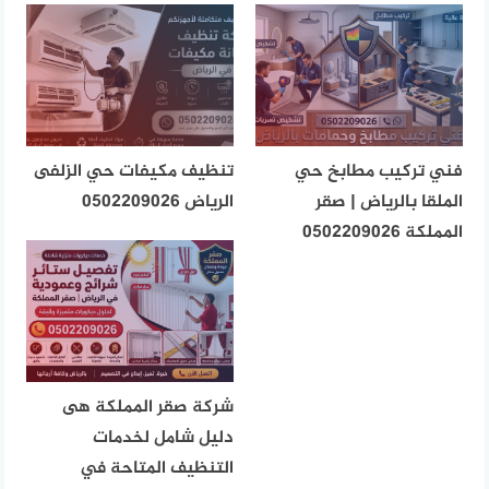
فني تركيب مطابخ حي
تنظيف مكيفات حي الزلفى
الملقا بالرياض | صقر
الرياض 0502209026
المملكة 0502209026
شركة صقر المملكة هى
دليل شامل لخدمات
التنظيف المتاحة في