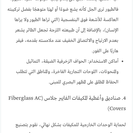
فالطيور ترى الجل كأنه يشع ضوءًا أو لهبًا متوهجًا بفضل تركيبته
العاكسة للأشعة فوق البنفسجية (التي تراها الطيور ولا يراها
الإنسان)، بالإضافة إلى أن طبيعته اللزجة تجعل الطائر يشعر
بعدم الارتياح والالتصاق الخفيف عند ملامسته بقدمه، فيفر
هاربًا على الفور.
أماكن الاستخدام: الحواف الزخرفية الضيقة، التماثيل
والمنحوتات، اللوحات التجارية الفاخرة، والمناطق التي تتطلب
الحفاظ المطلق على المظهر البصري للمبنى.
4. صناديق وأغطية المكيفات الفايبر جلاس (Fiberglass AC
Covers)
لحماية الوحدات الخارجية للمكيفات بشكل نهائي، نقوم بتصنيع