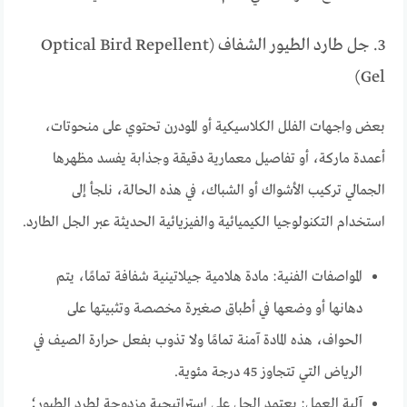
3. جل طارد الطيور الشفاف (Optical Bird Repellent
Gel)
بعض واجهات الفلل الكلاسيكية أو المودرن تحتوي على منحوتات،
أعمدة ماركة، أو تفاصيل معمارية دقيقة وجذابة يفسد مظهرها
الجمالي تركيب الأشواك أو الشباك، في هذه الحالة، نلجأ إلى
استخدام التكنولوجيا الكيميائية والفيزيائية الحديثة عبر الجل الطارد.
المواصفات الفنية: مادة هلامية جيلاتينية شفافة تمامًا، يتم
دهانها أو وضعها في أطباق صغيرة مخصصة وتثبيتها على
الحواف، هذه المادة آمنة تمامًا ولا تذوب بفعل حرارة الصيف في
الرياض التي تتجاوز 45 درجة مئوية.
آلية العمل: يعتمد الجل على إستراتيجية مزدوجة لطرد الطيور؛