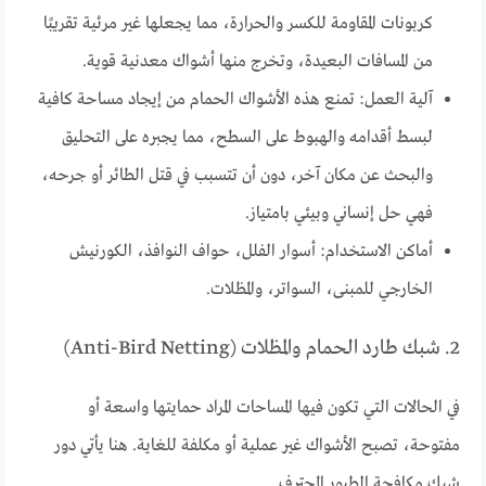
كربونات المقاومة للكسر والحرارة، مما يجعلها غير مرئية تقريبًا
من المسافات البعيدة، وتخرج منها أشواك معدنية قوية.
آلية العمل: تمنع هذه الأشواك الحمام من إيجاد مساحة كافية
لبسط أقدامه والهبوط على السطح، مما يجبره على التحليق
والبحث عن مكان آخر، دون أن تتسبب في قتل الطائر أو جرحه،
فهي حل إنساني وبيئي بامتياز.
أماكن الاستخدام: أسوار الفلل، حواف النوافذ، الكورنيش
الخارجي للمبنى، السواتر، والمظلات.
2. شبك طارد الحمام والمظلات (Anti-Bird Netting)
في الحالات التي تكون فيها المساحات المراد حمايتها واسعة أو
مفتوحة، تصبح الأشواك غير عملية أو مكلفة للغاية. هنا يأتي دور
شبك مكافحة الطيور المحترف.