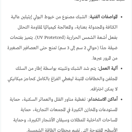
المواصفات الفنية
: الشبك مصنوع من خيوط البولي إيثيلين عالية
الكثافة والمجدولة بعناية، والمعالجة كيميائيًا لمقاومة التحلل
بفعل أشعة الشمس الحرارية (UV Protetced). يتميز بفتحات
ضيقة جدًا (حوالي 2 سم إلى 3 سم) تمنع حتى العصافير الصغيرة
من المرور عبرها.
آلية العمل:
يتم شد الشبك وتثبيته بواسطة إطار من السلك
المجلفن والخطافات المتينة ليغطي الفراغ بالكامل كحاجز ميكانيكي
لا يمكن اختراقه.
أماكن الاستخدام
: تغطية مناور الفلل والعمائر السكنية، حماية
المستودعات والمخازن الكبيرة في المجمعات التجارية، حماية
المساحات الداخلية للمظلات وسيقان الأشجار الكبيرة، وحماية
الأسطح المفتوحة التي تضم محطات الطاقة الشمسية.