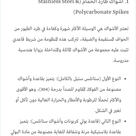
1. أشواك طارد الحمام (Stainless Steel &
Polycarbonate Spikes)
تعتبر الأشواك هي الوسيلة الأكثر شهرة وكفاءة في طرد الطيور من
الحواف المستقيمة والضيقة، تتركب هذه المنظومة من شريط قاعدي
تثبت عليه مجموعة من الأشواك المائلة والمتداخلة بزوايا هندسية
مدروسة.
النوع الأول (ستانلس ستيل بالكامل): يتميز بقاعدة وأشواك
مصنوعة من الفولاذ المقاوم للصدأ بدرجة (304)، وهو الأقوى
والأكثر تحملًا للرطوبة والأمطار والحرارة العالية دون تآكل أو
تغير في الشكل.
النوع الثاني (قاعدة بولي كربونات وأشواك ستانلس): يتميز
بقاعدة بلاستيكية مرنة وشفافة للغاية مصنوعة من مادة البولي