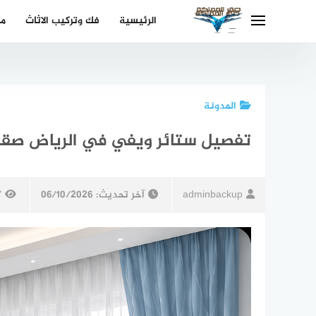
لتجاوز
الرئيسية
فك وتركيب الاثاث
مك
لى
لمحتوى
المدونة
تفصيل ستائر ويفي في الرياض صقر المملكة 0502209026 – لإطلالة من
adminbackup
آخر تحديث:
06/10/2026
7