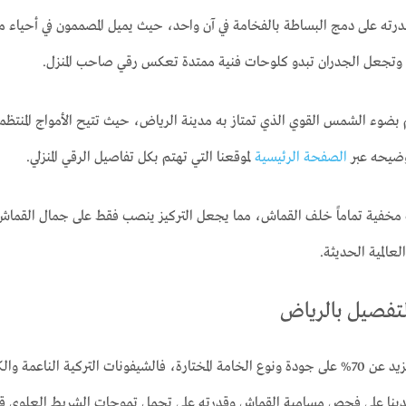
لقدرته على دمج البساطة بالفخامة في آن واحد، حيث يميل المصممون في أحياء
ة وتجعل الجدران تبدو كلوحات فنية ممتدة تعكس رقي صاحب المنزل.
م بضوء الشمس القوي الذي تمتاز به مدينة الرياض، حيث تتيح الأمواج المنتظمة
توضيحه عبر
الصفحة الرئيسية
لموقعنا التي تهتم بكل تفاصيل الرقي المنزلي.
ات مخفية تماماً خلف القماش، مما يجعل التركيز ينصب فقط على جمال القما
المية الحديثة.
يعتمد بنسبة تزيد عن 70% على جودة ونوع الخامة المختارة، فالشيفونات التركية ا
لدينا على فحص مسامية القماش وقدرته على تحمل تموجات الشريط العلوي قب