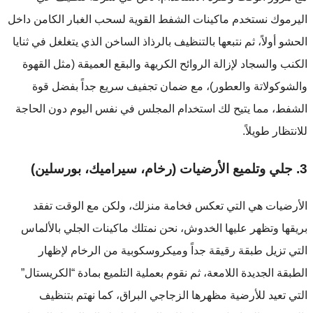
اليرموك نستخدم ماكينات الشفط القوية لسحب الغبار الكامن داخل
الحشو أولاً، ثم نتبعها بالتنظيف بالرذاذ الساخن الذي يتغلغل في ثنايا
الكنب والسجاد لإزالة الروائح الكريهة والبقع العميقة (مثل القهوة
والشوكولاتة والعطور)، مع ضمان تجفيف سريع جداً بفضل قوة
الشفط، مما يتيح لك استخدام المجلس في نفس اليوم دون الحاجة
للانتظار طويلاً.
3. جلي وتلميع الأرضيات (رخام، سيراميك، بورسلين)
الأرضيات هي التي تعكس فخامة منزلك، ولكن مع الوقت تفقد
بريقها وتظهر عليها الخدوش، نحن نمتلك ماكينات الجلي بالألماس
التي تزيل طبقة رقيقة جداً وميكروسكوبية من الرخام لإظهار
الطبقة الجديدة اللامعة، ثم نقوم بعملية التلميع بمادة “الكريستال”
التي تعيد للأرضية مظهرها الزجاجي البراق، كما نهتم بتنظيف